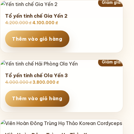
Giảm giá!
Tổ yến tinh chế Gia Yến 2
Giá
Giá
4.200.000
₫
4.100.000
₫
gốc
hiện
là:
tại
Thêm vào giỏ hàng
4.200.000 ₫.
là:
4.100.000 ₫.
Giảm giá!
Tổ yến tinh chế Ola Yến 3
Giá
Giá
4.000.000
₫
3.800.000
₫
gốc
hiện
là:
tại
Thêm vào giỏ hàng
4.000.000 ₫.
là:
3.800.000 ₫.