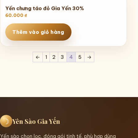
Yến chưng táo đỏ Gia Yến 30%
60.000
₫
Thêm vào giỏ hàng
←
1
2
3
4
5
→
☽
Yên Sào Gia Yến
Yến sào chọn lọc, đóng gói tinh tế, phù hợp dùng