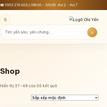
Bỏ
☎ 0903 276 602
◷ 08h30 – 20h30, thứ 2 – thứ 7
qua
nội
☰
dung
⌕
Tìm
kiếm
Shop
Hiển thị 37–48 của 55 kết quả