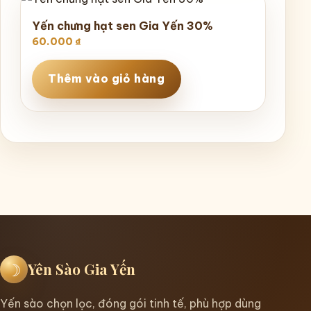
Yến chưng hạt sen Gia Yến 30%
60.000
₫
Thêm vào giỏ hàng
☽
Yên Sào Gia Yến
Yến sào chọn lọc, đóng gói tinh tế, phù hợp dùng