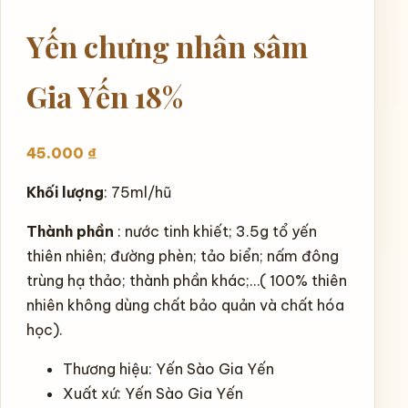
Yến chưng nhân sâm
Gia Yến 18%
45.000
₫
Khối
lượng
: 75ml/hũ
Thành phần
: nước tinh khiết;
3.5g
tổ yến
thiên nhiên; đường phèn; tảo biển; nấm đông
trùng hạ thảo; thành phần khác;…( 100% thiên
nhiên không dùng chất bảo quản và chất hóa
học).
Thương hiệu
: Yến Sào Gia Yến
Xuất xứ
: Yến Sào Gia Yến