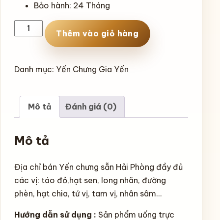
Bảo hành
: 24 Tháng
Yến
Thêm vào giỏ hàng
chưng
nhân
sâm
Danh mục:
Yến Chưng Gia Yến
Gia
Yến
18%
Mô tả
Đánh giá (0)
số
lượng
Mô tả
Địa chỉ bán Yến chưng sẵn Hải Phòng đầy đủ
các vị: táo đỏ,hạt sen, long nhãn, đường
phèn, hạt chia, tứ vị, tam vị, nhân sâm…
Hướng dẫn sử dụng :
Sản phẩm uống trực