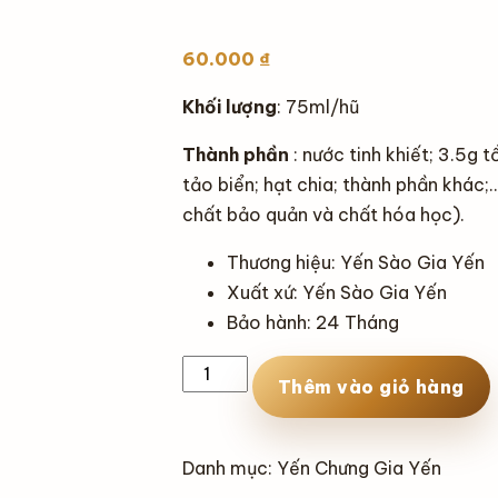
60.000
₫
Khối
lượng
: 75ml/hũ
Thành phần
: nước tinh khiết;
3.5g
tổ
tảo biển; hạt chia; thành phần khác
chất bảo quản và chất hóa học).
Thương hiệu
: Yến Sào Gia Yến
Xuất xứ
: Yến Sào Gia Yến
Bảo hành
: 24 Tháng
Yến
Thêm vào giỏ hàng
chưng
saffron
Gia
Danh mục:
Yến Chưng Gia Yến
Yến