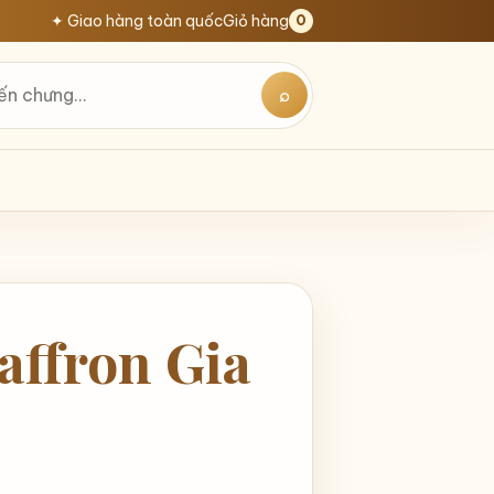
✦ Giao hàng toàn quốc
Giỏ hàng
0
⌕
affron Gia