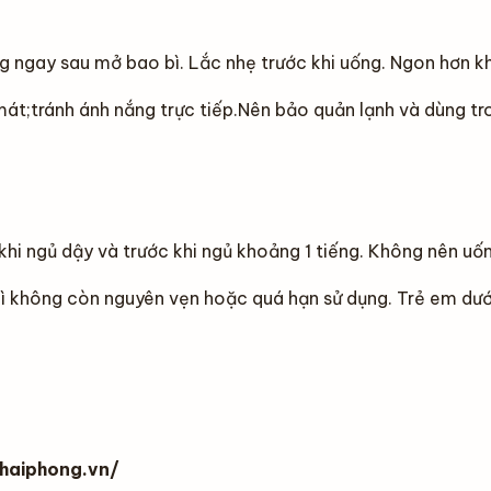
g ngay sau mở bao bì. Lắc nhẹ trước khi uống. Ngon hơn kh
át;tránh ánh nắng trực tiếp.Nên bảo quản lạnh và dùng tr
hi ngủ dậy và trước khi ngủ khoảng 1 tiếng. Không nên uốn
 không còn nguyên vẹn hoặc quá hạn sử dụng. Trẻ em dưới
ohaiphong.vn/