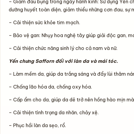
– Giảm đau bụng trong ngày hành kinh: Sử dụng Yến chư
dưỡng huyết toàn diện, giảm thiểu những cơn đau, sự 
– Cải thiện sức khỏe tim mạch.
– Bảo vệ gan: Nhụy hoa nghệ tây giúp giải độc gan, má
– Cải thiện chức năng sinh lý cho cả nam và nữ.
Yến chưng Safforn đối với làn da và mái tóc.
– Làm mềm da, giúp da trắng sáng và đẩy lùi thâm ná
– Chống lão hóa da, chống oxy hóa.
– Cấp ẩm cho da, giúp da dẻ trở nên hồng hào mịn mà
– Cải thiện tình trạng da nhăn, chảy xệ.
– Phục hồi làn da sẹo, rổ.