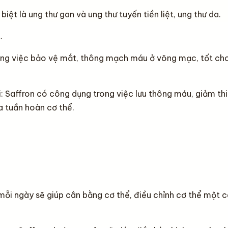
ệt là ung thư gan và ung thư tuyến tiền liệt, ung thư da.
.
rong việc bảo vệ mắt, thông mạch máu ở võng mạc, tốt ch
: Saffron có công dụng trong việc lưu thông máu, giảm th
òa tuần hoàn cơ thể.
mỗi ngày sẽ giúp cân bằng cơ thể, điều chỉnh cơ thể một 