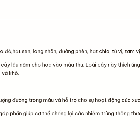
30%
số
lượng
 đỏ,hạt sen, long nhãn, đường phèn, hạt chia, tứ vị, tam 
 cây lâu năm cho hoa vào mùa thu. Loài cây này thích ứng 
 và khô.
lượng đường trong máu và hỗ trợ cho sự hoạt động của xư
góp phần giúp cơ thể chống lại các nhiễm trùng thông thườ