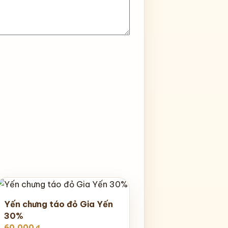
Yến chưng táo đỏ Gia Yến
30%
60.000
₫