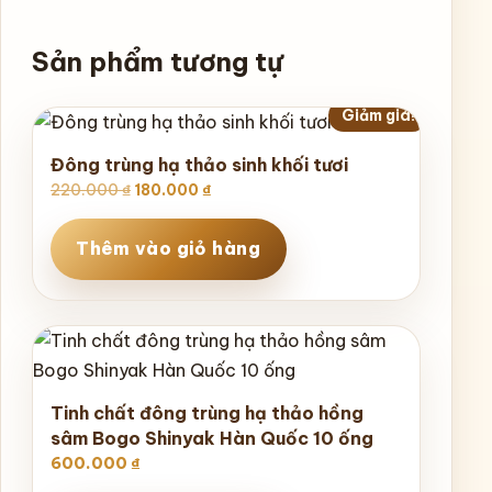
Sản phẩm tương tự
Giảm giá!
Đông trùng hạ thảo sinh khối tươi
Giá
Giá
220.000
₫
180.000
₫
gốc
hiện
là:
tại
Thêm vào giỏ hàng
220.000 ₫.
là:
180.000 ₫.
Tinh chất đông trùng hạ thảo hồng
sâm Bogo Shinyak Hàn Quốc 10 ống
600.000
₫