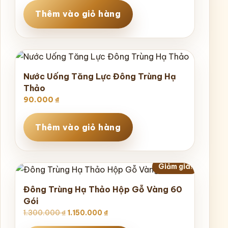
Thêm vào giỏ hàng
Nước Uống Tăng Lực Đông Trùng Hạ
Thảo
90.000
₫
Thêm vào giỏ hàng
Giảm giá!
Đông Trùng Hạ Thảo Hộp Gỗ Vàng 60
Gói
Giá
Giá
1.300.000
₫
1.150.000
₫
gốc
hiện