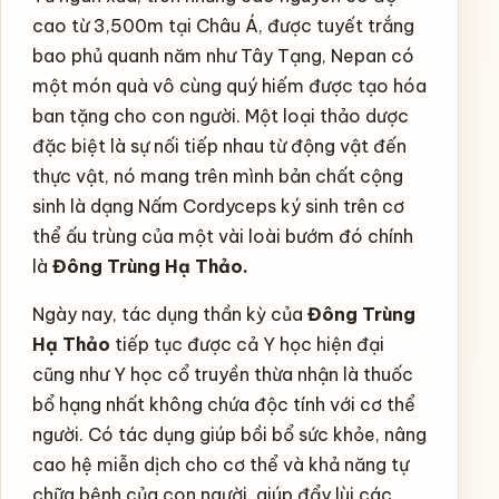
ống
cao từ 3,500m tại Châu Á, được tuyết trắng
số
bao phủ quanh năm như Tây Tạng, Nepan có
lượng
một món quà vô cùng quý hiếm được tạo hóa
ban tặng cho con người. Một loại thảo dược
đặc biệt là sự nối tiếp nhau từ động vật đến
thực vật, nó mang trên mình bản chất cộng
sinh là dạng Nấm Cordyceps ký sinh trên cơ
thể ấu trùng của một vài loài bướm đó chính
là
Đông Trùng Hạ Thảo.
Ngày nay, tác dụng thần kỳ của
Đông Trùng
Hạ Thảo
tiếp tục được cả Y học hiện đại
cũng như Y học cổ truyền thừa nhận là thuốc
bổ hạng nhất không chứa độc tính với cơ thể
người. Có tác dụng giúp bồi bổ sức khỏe, nâng
cao hệ miễn dịch cho cơ thể và khả năng tự
chữa bệnh của con người, giúp đẩy lùi các