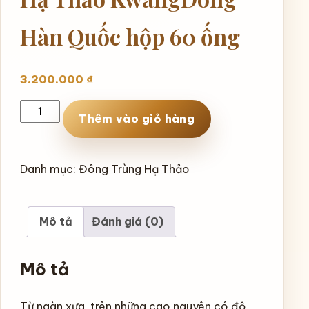
Hàn Quốc hộp 60 ống
3.200.000
₫
Tinh
Thêm vào giỏ hàng
Chất
Đông
Trùng
Danh mục:
Đông Trùng Hạ Thảo
Hạ
Thảo
KwangDong
Mô tả
Đánh giá (0)
Hàn
Quốc
Mô tả
hộp
60
Từ ngàn xưa, trên những cao nguyên có độ