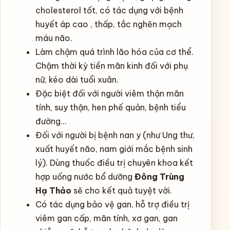
cholesterol tốt, có tác dụng với bệnh
huyết áp cao , thấp, tắc nghẽn mạch
máu não.
Làm chậm quá trình lão hóa của cơ thể.
Chậm thời kỳ tiền mãn kinh đối với phụ
nữ, kéo dài tuổi xuân.
Đặc biệt đối với người viêm thận mãn
tính, suy thận, hen phế quản, bệnh tiểu
đường…
Đối với người bị bệnh nan y (như Ung thư,
xuất huyết não, nam giới mắc bệnh sinh
lý). Dùng thuốc điều trị chuyên khoa kết
hợp uống nước bổ dưỡng
Đông Trùng
Hạ Thảo
sẽ cho kết quả tuyệt vời.
Có tác dụng bảo vệ gan, hỗ trợ điều trị
viêm gan cấp, mãn tính, xơ gan, gan