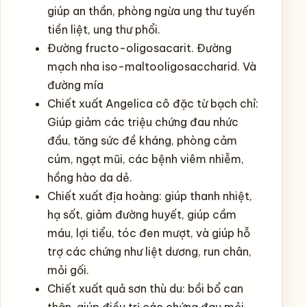
giúp an thần, phòng ngừa ung thư tuyến
tiền liệt, ung thư phổi.
Đường fructo-oligosacarit. Đường
mạch nha iso-maltooligosaccharid. Và
đường mía
Chiết xuất Angelica cô đặc từ bạch chỉ:
Giúp giảm các triệu chứng đau nhức
đầu, tăng sức đề kháng, phòng cảm
cúm, ngạt mũi, các bệnh viêm nhiễm,
hồng hào da dẻ.
Chiết xuất địa hoàng: giúp thanh nhiệt,
hạ sốt, giảm đường huyết, giúp cầm
máu, lợi tiểu, tóc đen mượt, và giúp hỗ
trợ các chứng như liệt dương, run chân,
mỏi gối.
Chiết xuất quả sơn thù du: bồi bổ can
thận, giúp điều trị các chứng đau mỏi