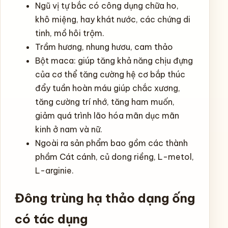
Ngũ vị tự bắc có công dụng chữa ho,
khô miệng, hay khát nước, các chứng di
tinh, mồ hôi trộm.
Trầm hương, nhung hươu, cam thảo
Bột maca: giúp tăng khả năng chịu đựng
của cơ thể tăng cường hệ cơ bắp thúc
đẩy tuần hoàn máu giúp chắc xương,
tăng cường trí nhớ, tăng ham muốn,
giảm quá trình lão hóa mãn dục mãn
kinh ở nam và nữ.
Ngoài ra sản phẩm bao gồm các thành
phầm Cát cánh, củ dong riềng, L-metol,
L-arginie.
Đông trùng hạ thảo dạng ống
có tác dụng