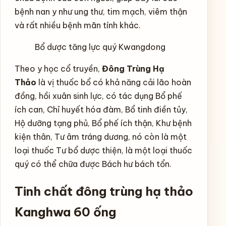
bệnh nan y như ung thư, tim mạch, viêm thận
và rất nhiều bệnh mãn tính khác.
Bổ dược tăng lực quý Kwangdong
Theo y học cổ truyền,
Đông Trùng Hạ
Thảo
là vị thuốc bổ có khả năng cải lão hoàn
đồng, hồi xuân sinh lực, có tác dụng Bổ phế
ích can, Chỉ huyết hóa đàm, Bổ tinh điền tủy,
Hộ dưỡng tạng phủ, Bổ phế ích thận, Khư bệnh
kiện thân, Tư âm tráng dương, nó còn là một
loại thuốc Tư bổ dược thiện, là một loại thuốc
quý có thể chữa được Bách hư bách tổn.
Tinh chất đông trùng hạ thảo
Kanghwa 60 ống