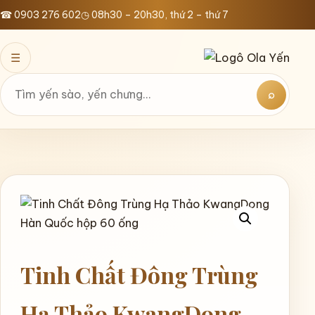
Bỏ
☎ 0903 276 602
◷ 08h30 – 20h30, thứ 2 – thứ 7
qua
nội
☰
dung
⌕
Tìm
kiếm
Tinh Chất Đông Trùng
Hạ Thảo KwangDong