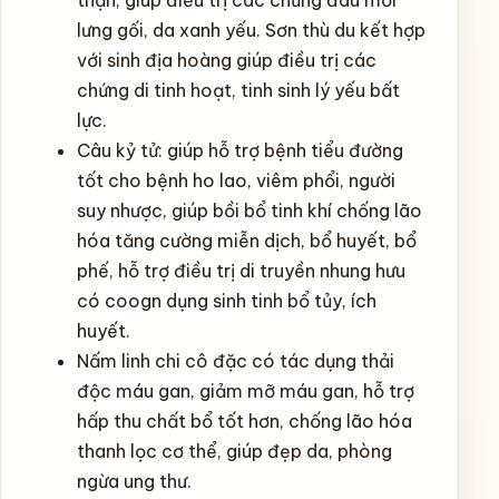
lưng gối, da xanh yếu. Sơn thù du kết hợp
với sinh địa hoàng giúp điều trị các
chứng di tinh hoạt, tinh sinh lý yếu bất
lực.
Câu kỷ tử: giúp hỗ trợ bệnh tiểu đường
tốt cho bệnh ho lao, viêm phổi, người
suy nhược, giúp bồi bổ tinh khí chống lão
hóa tăng cường miễn dịch, bổ huyết, bổ
phế, hỗ trợ điều trị di truyền nhung hưu
có coogn dụng sinh tinh bổ tủy, ích
huyết.
Nấm linh chi cô đặc có tác dụng thải
độc máu gan, giảm mỡ máu gan, hỗ trợ
hấp thu chất bổ tốt hơn, chống lão hóa
thanh lọc cơ thể, giúp đẹp da, phòng
ngừa ung thư.