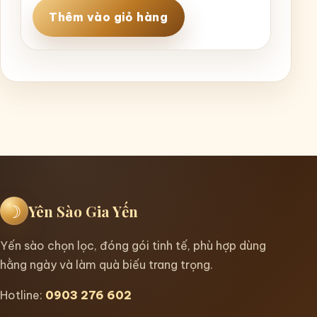
là:
tại
Thêm vào giỏ hàng
1.300.000 ₫.
là:
1.150.000 ₫.
☽
Yên Sào Gia Yến
Yến sào chọn lọc, đóng gói tinh tế, phù hợp dùng
hằng ngày và làm quà biếu trang trọng.
Hotline:
0903 276 602