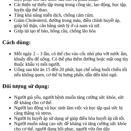
Cài thiện sự thiếu tập trung trong công tác, lao động, học tập,
luyện tập thể thao.
Tăng khả năng miễn dịch, chống cảm cúm.
Giảm Cholesterol, đường trong máu, điều chỉnh huyết áp,
giúp bổ thận, cân bằng sinh lý ở cả nam và nữ.
Giúp tái tạo tế bào, hồng cầu, chống lão hóa
Cách dùng:
Mỗi ngày 2 – 3 lần, có thể cho vào cốc nhỏ pha với nước ấm,
khuấy đều để uống. Có thể pha thêm đường hoặc mật ong tùy
thuộc khẩu vị mỗi người.
Uống sau khi ăn 15 đến 20 phút, hạn chế uống buổi chiều tối
nếu không quen, cơ thể bị hưng phấn, dẫn đến khó ngủ.
Đối tượng sử dụng:
Người già yếu, người bệnh muốn tăng cường sức khỏe, sức
đề kháng cho cơ thể.
Người lao động và học sinh làm việc và học tập quá sức bị
căng thẳng và stress.
Người bị huyết áp sử dụng sẽ giúp điều hòa huyết áp rất tốt.
Người muốn nâng cao sức đề kháng và tăng cường sức khỏe
cho cơ thể, người đang hồi phục, người vừa ốm dậy