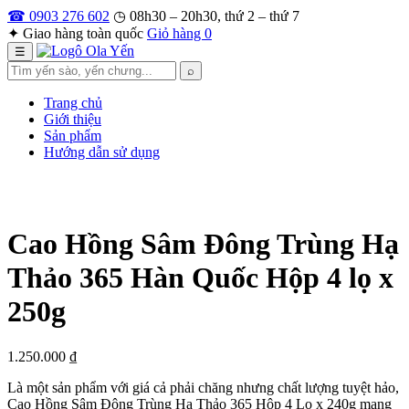
Bỏ
☎ 0903 276 602
◷ 08h30 – 20h30, thứ 2 – thứ 7
qua
✦ Giao hàng toàn quốc
Giỏ hàng
0
nội
☰
dung
Tìm
⌕
kiếm
Trang chủ
Giới thiệu
Sản phẩm
Hướng dẫn sử dụng
Cao Hồng Sâm Đông Trùng Hạ
Thảo 365 Hàn Quốc Hộp 4 lọ x
250g
1.250.000
₫
Là một sản phẩm với giá cả phải chăng nhưng chất lượng tuyệt hảo,
Cao Hồng Sâm Đông Trùng Hạ Thảo 365 Hộp 4 Lọ x 240g mang