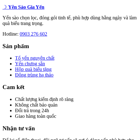
gốc
hiện
☽
Yên Sào Gia Yến
là:
tại
1.300.000 ₫.
là:
Yến sào chọn lọc, đóng gói tinh tế, phù hợp dùng hằng ngày và làm
1.150.000 ₫.
quà biếu trang trọng.
Hotline:
0903 276 602
Sản phẩm
Tổ yến nguyên chất
Yến chưng sẵn
Hộp quà biếu tặng
Đông trùng hạ thảo
Cam kết
Chất lượng kiểm định rõ ràng
Không chất bảo quản
Đổi trả trong 24h
Giao hàng toàn quốc
Nhận tư vấn