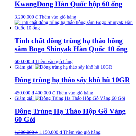
KwangDong Hàn Quốc hộp 60 ống
3.200.000
₫
Thêm vào giỏ hàng
Tinh chất đông trùng hạ thảo hồng
sâm Bogo Shinyak Hàn Quốc 10 ống
600.000
₫
Thêm vào giỏ hàng
Giảm giá!
Đông trùng hạ thảo sấy khô hũ 10GR
Giá
Giá
450.000
₫
400.000
₫
Thêm vào giỏ hàng
gốc
hiện
Giảm giá!
là:
tại
450.000 ₫.
là:
Đông Trùng Hạ Thảo Hộp Gỗ Vàng
400.000 ₫.
60 Gói
Giá
Giá
1.300.000
₫
1.150.000
₫
Thêm vào giỏ hàng