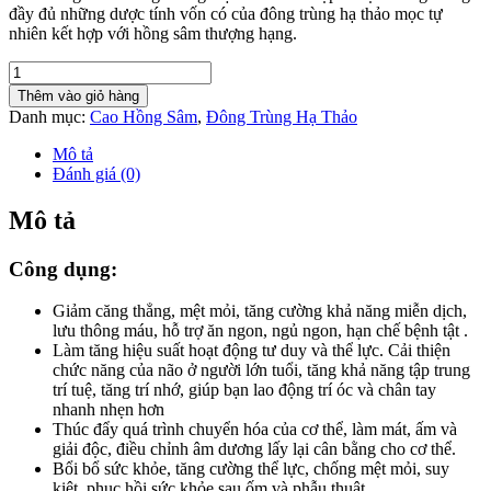
đầy đủ những dược tính vốn có của đông trùng hạ thảo mọc tự
nhiên kết hợp với hồng sâm thượng hạng.
Cao
Hồng
Thêm vào giỏ hàng
Sâm
Danh mục:
Cao Hồng Sâm
,
Đông Trùng Hạ Thảo
Đông
Trùng
Mô tả
Hạ
Đánh giá (0)
Thảo
365
Mô tả
Hàn
Quốc
Công dụng:
Hộp
4
lọ
Giảm căng thẳng, mệt mỏi, tăng cường khả năng miễn dịch,
x
lưu thông máu, hỗ trợ ăn ngon, ngủ ngon, hạn chế bệnh tật .
250g
Làm tăng hiệu suất hoạt động tư duy và thể lực. Cải thiện
số
chức năng của não ở người lớn tuổi, tăng khả năng tập trung
lượng
trí tuệ, tăng trí nhớ, giúp bạn lao động trí óc và chân tay
nhanh nhẹn hơn
Thúc đẩy quá trình chuyển hóa của cơ thể, làm mát, ấm và
giải độc, điều chỉnh âm dương lấy lại cân bằng cho cơ thể.
Bổi bổ sức khỏe, tăng cường thể lực, chống mệt mỏi, suy
kiệt, phục hồi sức khỏe sau ốm và phẫu thuật.