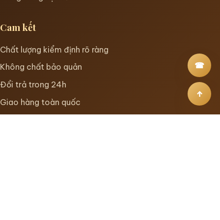
Cam kết
Chất lượng kiểm định rõ ràng
☎
Không chất bảo quản
Đổi trả trong 24h
↑
Giao hàng toàn quốc
Nhận tư vấn
Để lại số điện thoại, đội ngũ tư vấn sẽ gợi ý dòng yến
phù hợp cho người lớn tuổi, mẹ bầu, trẻ em hoặc làm
quà tặng.
Gọi tư vấn