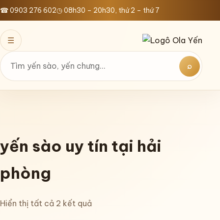
Bỏ
☎ 0903 276 602
◷ 08h30 – 20h30, thứ 2 – thứ 7
qua
nội
☰
dung
⌕
Tìm
kiếm
yến sào uy tín tại hải
phòng
Hiển thị tất cả 2 kết quả