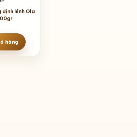
 định hình Ola
100gr
iỏ hàng