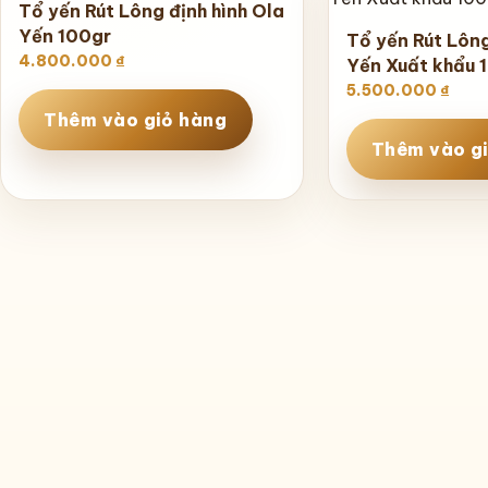
Tổ yến Rút Lông định hình Ola
Yến 100gr
Tổ yến Rút Lông
4.800.000
₫
Yến Xuất khẩu 
5.500.000
₫
Thêm vào giỏ hàng
Thêm vào g