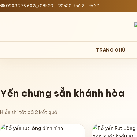
Bỏ
☎ 0903 276 602
◷ 08h30 – 20h30, thứ 2 – thứ 7
qua
nội
dung
TRANG CHỦ
Yến chưng sẵn khánh hòa
Hiển thị tất cả 2 kết quả