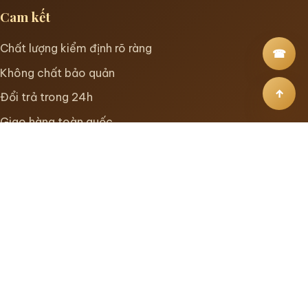
Cam kết
Chất lượng kiểm định rõ ràng
☎
Không chất bảo quản
↑
Đổi trả trong 24h
Giao hàng toàn quốc
Nhận tư vấn
Để lại số điện thoại, đội ngũ tư vấn sẽ gợi ý dòng yến
phù hợp cho người lớn tuổi, mẹ bầu, trẻ em hoặc làm
quà tặng.
Gọi tư vấn