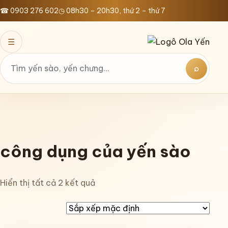
Bỏ
☎ 0903 276 602
◷ 08h30 – 20h30, thứ 2 – thứ 7
qua
nội
☰
dung
⌕
Tìm
kiếm
công dụng của yến sào
Hiển thị tất cả 2 kết quả