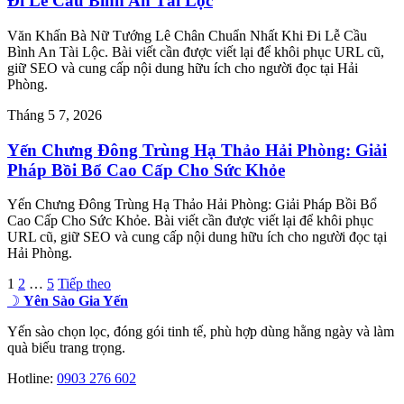
Đi Lễ Cầu Bình An Tài Lộc
Văn Khấn Bà Nữ Tướng Lê Chân Chuẩn Nhất Khi Đi Lễ Cầu
Bình An Tài Lộc. Bài viết cần được viết lại để khôi phục URL cũ,
giữ SEO và cung cấp nội dung hữu ích cho người đọc tại Hải
Phòng.
Tháng 5 7, 2026
Yến Chưng Đông Trùng Hạ Thảo Hải Phòng: Giải
Pháp Bồi Bổ Cao Cấp Cho Sức Khỏe
Yến Chưng Đông Trùng Hạ Thảo Hải Phòng: Giải Pháp Bồi Bổ
Cao Cấp Cho Sức Khỏe. Bài viết cần được viết lại để khôi phục
URL cũ, giữ SEO và cung cấp nội dung hữu ích cho người đọc tại
Hải Phòng.
Phân
1
2
…
5
Tiếp theo
☽
Yên Sào Gia Yến
trang
bài
Yến sào chọn lọc, đóng gói tinh tế, phù hợp dùng hằng ngày và làm
quà biếu trang trọng.
viết
Hotline:
0903 276 602