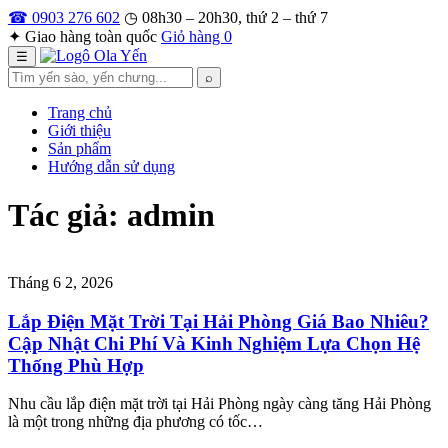
Bỏ
☎ 0903 276 602
◷ 08h30 – 20h30, thứ 2 – thứ 7
qua
✦ Giao hàng toàn quốc
Giỏ hàng
0
nội
☰
dung
Tìm
⌕
kiếm
Trang chủ
Giới thiệu
Sản phẩm
Hướng dẫn sử dụng
Tác giả:
admin
Tháng 6 2, 2026
Lắp Điện Mặt Trời Tại Hải Phòng Giá Bao Nhiêu?
Cập Nhật Chi Phí Và Kinh Nghiệm Lựa Chọn Hệ
Thống Phù Hợp
Nhu cầu lắp điện mặt trời tại Hải Phòng ngày càng tăng Hải Phòng
là một trong những địa phương có tốc…