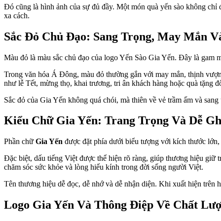
Đó cũng là hình ảnh của sự đủ đầy. Một món quà yến sào không chỉ đ
xa cách.
Sắc Đỏ Chủ Đạo: Sang Trọng, May Mắn Và
Màu đỏ là màu sắc chủ đạo của logo Yến Sào Gia Yến. Đây là gam mà
Trong văn hóa Á Đông, màu đỏ thường gắn với may mắn, thịnh vượng v
như lễ Tết, mừng thọ, khai trương, tri ân khách hàng hoặc quà tặng đố
Sắc đỏ của Gia Yến không quá chói, mà thiên về vẻ trầm ấm và sang t
Kiểu Chữ Gia Yến: Trang Trọng Và Dễ Gh
Phần chữ
Gia Yến
được đặt phía dưới biểu tượng với kích thước lớn,
Đặc biệt, dấu tiếng Việt được thể hiện rõ ràng, giúp thương hiệu giữ
chăm sóc sức khỏe và lòng hiếu kính trong đời sống người Việt.
Tên thương hiệu dễ đọc, dễ nhớ và dễ nhận diện. Khi xuất hiện trên h
Logo Gia Yến Và Thông Điệp Về Chất Lư