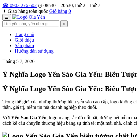
Bỏ
☎ 0903 276 602
◷ 08h30 – 20h30, thứ 2 – thứ 7
qua
✦ Giao hàng toàn quốc
Giỏ hàng
0
nội
☰
dung
Tìm
⌕
kiếm
Trang chủ
Giới thiệu
Sản phẩm
Hướng dẫn sử dụng
Tháng 5 7, 2026
Ý Nghĩa Logo Yến Sào Gia Yến: Biểu Tư
Ý Nghĩa Logo Yến Sào Gia Yến: Biểu Tư
Trong thế giới của những thương hiệu yến sào cao cấp, logo không chỉ
thần, giá trị, niềm tin mà doanh nghiệp theo đuổi.
Với
Yến Sào Gia Yến
, logo mang sắc đỏ nổi bật, đường nét mềm mạ
cách kể câu chuyện thương hiệu bằng sự tinh tế: một mái nhà, cánh c