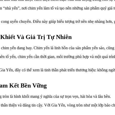
ến “nhà yến”, nơi chim yến làm tổ và tạo nên những sản phẩm quý giá từ
ong uyển chuyển. Điều này giúp biểu tượng trở nên nhẹ nhàng hơn, gi
Khiết Và Giá Trị Tự Nhiên
him yến đang bay. Chim yến là linh hồn của sản phẩm yến sào, cũng l
nên tổ yến, chim yến cần thời gian, môi trường phù hợp và một quá trìn
a Yến, đây có thể xem là tinh thần phát triển thương hiệu: không ngừ
Cam Kết Bền Vững
tròn là hình khối mang ý nghĩa của sự trọn vẹn, hài hòa và lâu bền.
 thân thiện và đáng tin cậy. Với Gia Yến, vòng tròn như một lớp bảo c