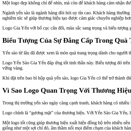
Một logo đẹp không chỉ để nhìn, mà còn để khách hàng cảm nhận được 
Ngành yến sào là ngành hàng đòi hỏi uy tín cao. Khách hàng thường q
nghiêm túc sẽ giúp thương hiệu tạo được cảm giác chuyên nghiệp hơ
Logo Gia Yến với bố cục cân đối, màu sắc sang trọng và biểu tượng g
Biểu Tượng Của Sự Đẳng Cấp Trong Quà 
Yến sào từ lâu đã được xem là món quà trang trọng dành cho người thâ
Logo Yến Sào Gia Yến đáp ứng tốt tinh thần này. Biểu tượng đỏ trên 
vững vàng.
Khi đặt trên bao bì hộp quà yến sào, logo Gia Yến có thể trở thành đ
Vì Sao Logo Quan Trọng Với Thương Hiệu
Trong thị trường yến sào ngày càng cạnh tranh, khách hàng có nhiều
Logo chính là “gương mặt” của thương hiệu. Với Yến Sào Gia Yến, l
Một logo tốt cũng giúp thương hiệu xuất hiện đồng bộ trên nhiều nền
giống như một sợi chỉ đỏ, âm thầm nối mọi điểm chạm của khách hàng