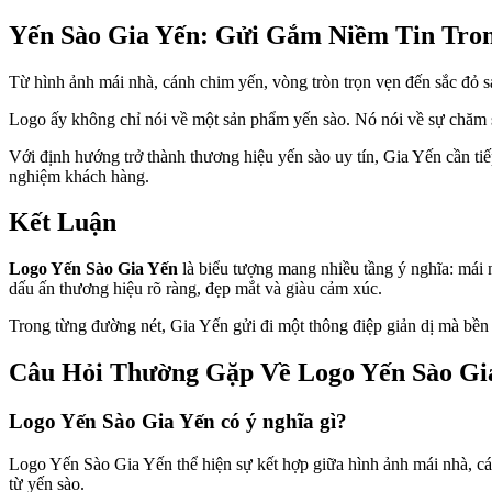
Yến Sào Gia Yến: Gửi Gắm Niềm Tin Tro
Từ hình ảnh mái nhà, cánh chim yến, vòng tròn trọn vẹn đến sắc đỏ san
Logo ấy không chỉ nói về một sản phẩm yến sào. Nó nói về sự chăm s
Với định hướng trở thành thương hiệu yến sào uy tín, Gia Yến cần tiếp
nghiệm khách hàng.
Kết Luận
Logo Yến Sào Gia Yến
là biểu tượng mang nhiều tầng ý nghĩa: mái n
dấu ấn thương hiệu rõ ràng, đẹp mắt và giàu cảm xúc.
Trong từng đường nét, Gia Yến gửi đi một thông điệp giản dị mà bền 
Câu Hỏi Thường Gặp Về Logo Yến Sào Gi
Logo Yến Sào Gia Yến có ý nghĩa gì?
Logo Yến Sào Gia Yến thể hiện sự kết hợp giữa hình ảnh mái nhà, cán
từ yến sào.