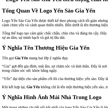
Tổng Quan Về Logo Yến Sào Gia Yến
Logo Yến Sào Gia Yến được thiết kế theo phong cách tối giản nhưng g
cánh chim yến và cảnh quan thiên nhiên. Bên dưới là tên thương hiệ
Tổng thể logo tạo cảm giác chắc chắn, chỉn chu và đáng tin cậy. Đâ
sự an tâm, sự minh bạch và giá trị lâu dài.
Ý Nghĩa Tên Thương Hiệu Gia Yến
Tên gọi
Gia Yến
mang hai lớp ý nghĩa đẹp.
“Gia” gợi đến gia đình, mái ấm, sự chăm sóc và tình thân. Đây là nơ
trong chăm sóc sức khỏe hằng ngày.
“Yến” đại diện cho sản phẩm cốt lõi của thương hiệu: yến sào. Đây là 
Khi kết hợp lại,
Gia Yến
không chỉ là tên một thương hiệu yến sào, m
Ý Nghĩa Hình Ảnh Mái Nhà Trong Logo
Một trong những chi tiết nổi bật nhất của logo Yến Sào Gia Yến là 