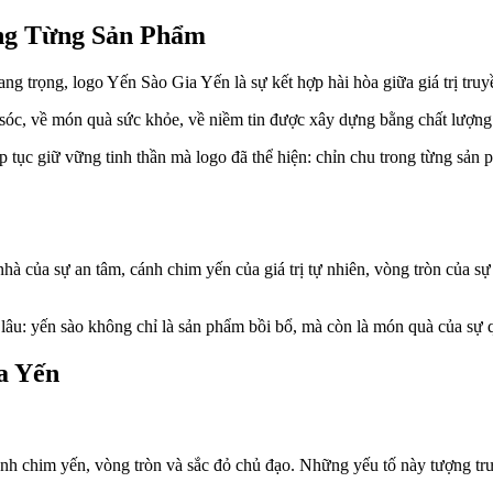
ng Từng Sản Phẩm
g trọng, logo Yến Sào Gia Yến là sự kết hợp hài hòa giữa giá trị truyề
óc, về món quà sức khỏe, về niềm tin được xây dựng bằng chất lượng 
 tục giữ vững tinh thần mà logo đã thể hiện: chỉn chu trong từng sản p
hà của sự an tâm, cánh chim yến của giá trị tự nhiên, vòng tròn của sự
lâu: yến sào không chỉ là sản phẩm bồi bổ, mà còn là món quà của sự q
a Yến
h chim yến, vòng tròn và sắc đỏ chủ đạo. Những yếu tố này tượng trưng