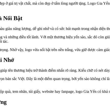
ẹp ở giá trị vật chất, mà còn đẹp ở tấm lòng người tặng. Logo Gia Yế
 Nổi Bật
u giàu năng lượng, dễ ghi nhớ và có sức hút mạnh trong nhận diện th
à những điều tốt lành. Với một thương hiệu yến sào, sắc đỏ còn giúp 
i tác.
rọng. Nhờ vậy, logo vừa nổi bật trên nền trắng, vừa giữ được cảm giá
i Nhớ
 giúp tên thương hiệu trở thành điểm nhấn rõ ràng. Kiểu chữ có nét dà
 trọn bản sắc Việt. Đây là một điểm quan trọng, bởi yến sào không chỉ
ộp quà, tem nhãn, túi giấy, website hay fanpage, logo Gia Yến có khả nă
ợng