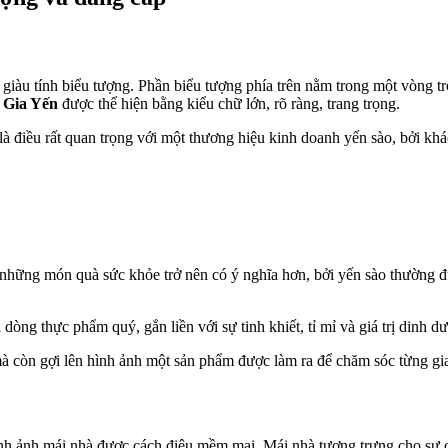
iàu tính biểu tượng. Phần biểu tượng phía trên nằm trong một vòng trò
u
Gia Yến
được thể hiện bằng kiểu chữ lớn, rõ ràng, trang trọng.
y là điều rất quan trọng với một thương hiệu kinh doanh yến sào, bởi
i những món quà sức khỏe trở nên có ý nghĩa hơn, bởi yến sào thường 
dòng thực phẩm quý, gắn liền với sự tinh khiết, tỉ mỉ và giá trị dinh d
à còn gợi lên hình ảnh một sản phẩm được làm ra để chăm sóc từng gia
hình ảnh mái nhà được cách điệu mềm mại. Mái nhà tượng trưng cho sự 