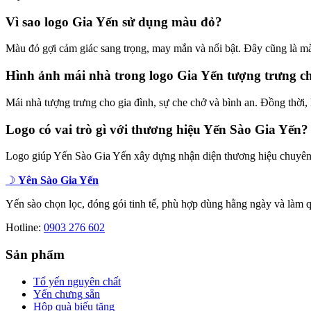
Vì sao logo Gia Yến sử dụng màu đỏ?
Màu đỏ gợi cảm giác sang trọng, may mắn và nổi bật. Đây cũng là màu 
Hình ảnh mái nhà trong logo Gia Yến tượng trưng ch
Mái nhà tượng trưng cho gia đình, sự che chở và bình an. Đồng thời, 
Logo có vai trò gì với thương hiệu Yến Sào Gia Yến?
Logo giúp Yến Sào Gia Yến xây dựng nhận diện thương hiệu chuyên ngh
☽
Yên Sào Gia Yến
Yến sào chọn lọc, đóng gói tinh tế, phù hợp dùng hằng ngày và làm q
Hotline:
0903 276 602
Sản phẩm
Tổ yến nguyên chất
Yến chưng sẵn
Hộp quà biếu tặng