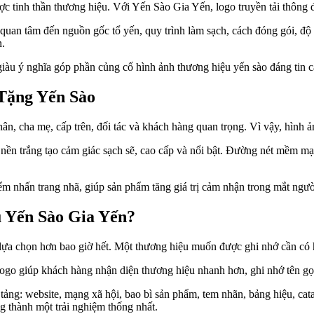
tinh thần thương hiệu. Với Yến Sào Gia Yến, logo truyền tải thông đi
uan tâm đến nguồn gốc tổ yến, quy trình làm sạch, cách đóng gói, độ t
n.
iàu ý nghĩa góp phần củng cố hình ảnh thương hiệu yến sào đáng tin cậ
Tặng Yến Sào
n, cha mẹ, cấp trên, đối tác và khách hàng quan trọng. Vì vậy, hình ản
nền trắng tạo cảm giác sạch sẽ, cao cấp và nổi bật. Đường nét mềm mại
iểm nhấn trang nhã, giúp sản phẩm tăng giá trị cảm nhận trong mắt ngườ
 Yến Sào Gia Yến?
 lựa chọn hơn bao giờ hết. Một thương hiệu muốn được ghi nhớ cần có h
ogo giúp khách hàng nhận diện thương hiệu nhanh hơn, ghi nhớ tên gọ
 tảng: website, mạng xã hội, bao bì sản phẩm, tem nhãn, bảng hiệu, ca
 thành một trải nghiệm thống nhất.