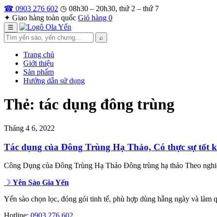
Bỏ
☎ 0903 276 602
◷ 08h30 – 20h30, thứ 2 – thứ 7
qua
✦ Giao hàng toàn quốc
Giỏ hàng
0
nội
☰
dung
Tìm
⌕
kiếm
Trang chủ
Giới thiệu
Sản phẩm
Hướng dẫn sử dụng
Thẻ:
tác dụng đông trùng
Tháng 4 6, 2022
Tác dụng của Đông Trùng Hạ Thảo, Có thực sự tốt 
Công Dụng của Đông Trùng Hạ Thảo Đông trùng hạ thảo Theo nghiêm
☽
Yên Sào Gia Yến
Yến sào chọn lọc, đóng gói tinh tế, phù hợp dùng hằng ngày và làm q
Hotline:
0903 276 602