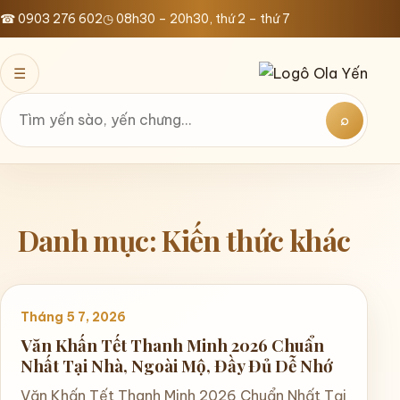
Bỏ
☎ 0903 276 602
◷ 08h30 – 20h30, thứ 2 – thứ 7
qua
nội
☰
dung
⌕
Tìm
kiếm
Danh mục:
Kiến thức khác
Tháng 5 7, 2026
Văn Khấn Tết Thanh Minh 2026 Chuẩn
Nhất Tại Nhà, Ngoài Mộ, Đầy Đủ Dễ Nhớ
Văn Khấn Tết Thanh Minh 2026 Chuẩn Nhất Tại