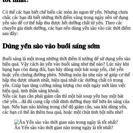
Có thế các bạn biết chế biến các món ăn ngon từ yến. Nhưng chưa
chắc các bạn đã biết những thời điểm vàng trong ngày nên sử dụng
yến sào để cơ thể hấp thu được hết dưỡng chất từ yến. Theo các
chuyên gia dinh dưỡng, các bạn nên dùng yến sào vào các thời điểm
sau đây:
𝐃𝐮̀𝐧𝐠 𝐲𝐞̂́𝐧 𝐬𝐚̀𝐨 𝐯𝐚̀𝐨 𝐛𝐮𝐨̂̉𝐢 𝐬𝐚́𝐧𝐠 𝐬𝐨̛́𝐦
Buổi sáng là một trong những thời điểm lí tưởng để sử dụng yến sào
hiệu quả. Vậy cách ăn yến vào buổi sáng như thế nào? Lúc này khi
bụng bạn còn đang đói, bạn hãy dùng một bát soup yến, chè yến
hoặc yến chưng đường phèn. Những món ăn nhẹ này sẽ giúp cơ thể
hấp thu được nhanh nhất, hiệu quả nhất các dưỡng chất có trong
yến. Giúp bạn tăng cường năng lượng cho một ngày mới làm việc
hiệu quả, tinh thần sảng khoái.
Nếu các bạn cần phải giảm cân thì một bát soup yến hay một bát
chè yến…đã đủ cung cấp chất dinh dưỡng thay thế bữa ăn sáng của
bạn. Nếu bạn nào không trong chế độ giảm cân, sau khi dùng yến,
các bạn có thể ăn thêm hoa quả, hoặc một chút tinh bột nữa nhé!
Ăn Yến sào vào thời gian nào trong ngày là tốt nhất?