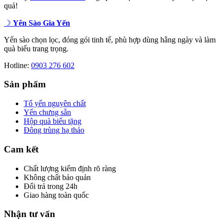
quả!
☽
Yên Sào Gia Yến
Yến sào chọn lọc, đóng gói tinh tế, phù hợp dùng hằng ngày và làm
quà biếu trang trọng.
Hotline:
0903 276 602
Sản phẩm
Tổ yến nguyên chất
Yến chưng sẵn
Hộp quà biếu tặng
Đông trùng hạ thảo
Cam kết
Chất lượng kiểm định rõ ràng
Không chất bảo quản
Đổi trả trong 24h
Giao hàng toàn quốc
Nhận tư vấn